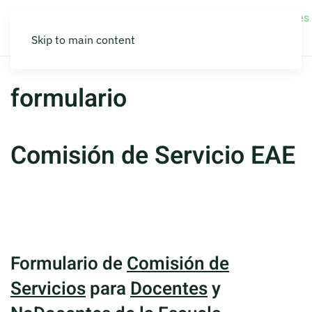
La
Elecciones
Inicio
Estudiantes
Secretarías
Novedades
Escuela
2026
Skip to main content
formulario
Comisión de Servicio EAE
Formulario de
Comisión de
Servicios
para
Docentes
y